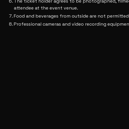
The ticket holder agrees to be photographed, filmed,
attendee at the event venue.
Food and beverages from outside are not permitted
Professional cameras and video recording equipment
The organizer reserves the right to remove any perso
traditions of the Kingdom of Saudi Arabia.
Smoking is strictly prohibited in all event zones, in
Visitors must refrain from any behavior that may pose 
The organizer shall not be liable for any injuries re
The organizer bears no responsibility for the loss 
These terms and conditions are subject to the appli
Personal data shall be handled in accordance with t
The organizer reserves the right to update or amend