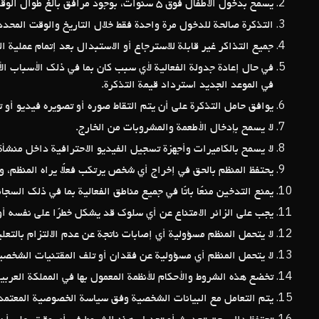
يسمح بدخول الأطفال فوق 5 سنوات، بوجود مرافق بالغ طوال الوقت.
التذكرة صالحة للدخول مرة واحدة فقط خلال التاريخ والوقت الم.
جميع التذاكر غير قابلة للاسترجاع أو الاستبدال بعد إتمام عملية الش.
في حال إعادة جدولة الفعالية لأي سبب كان بما في ذلك الأسباب الأ
في الموعد الجديد استرداد قيمة التذكرة.
يوافق حامل التذكرة على أن يتم التقاط صوره أو تصويره فيديو أو.
لا يسمح بإدخال الأطعمة والمشروبات من الخارج.
لا يسمح بالكاميرات وأجهزة تسجيل الفيديو الاحترافية داخل منش.
يحتفظ المنظم بالحق في إخراج أي شخص يرتكب فعلًا يراه المنظم، و.
يمنع التدخين منعًا باتًا في جميع مناطق الفعالية بما في ذلك السج.
يجب على الزائر الامتناع عن أي سلوك قد يشكل خطرًا على نفسه أو ا.
لا يتحمل المنظم مسؤولية أي إصابات ناتجة عن عدم الالتزام بالتع.
لا يتحمل المنظم أي مسؤولية عن فقدان أو تلف المقتنيات الشخص.
تخضع هذه الشروط والأحكام للأنظمة المعمول بها في المملكة العرب.
يتم التعامل مع البيانات الشخصية وفق سياسة الخصوصية المعتمد.