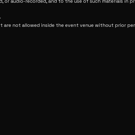
 or audio-recorded, and to the use of such materials in pri
.
 are not allowed inside the event venue without prior per
n who engages in behavior that the organizer, at its discr
cluding electronic cigarettes, except in designated smoking 
a risk to themselves, other visitors, staff, artwork, facili
sulting from failure to comply with instructions within the e
of or damage to personal belongings within the event site.
cable laws and regulations of the Kingdom of Saudi Arabia
he approved privacy policy and used solely for event orga
 these terms at any time, provided that the updated versio