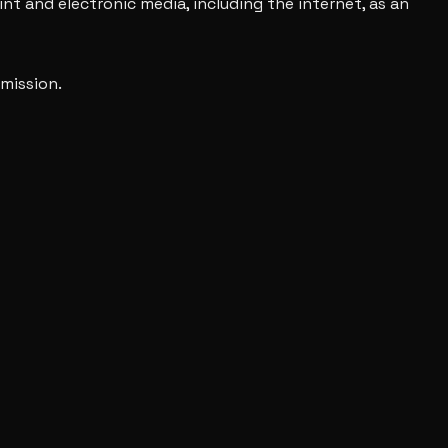
nt and electronic media, including the internet, as an
mission.
etion, deems inconsistent with the culture, values, and
areas.
ties, or the cleanliness of the venue.
vent site.
.
nization and communication with visitors.
n is published on the official website.